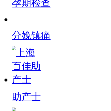
孕期检查
分娩镇痛
助产士